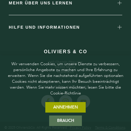
MEHR ÜBER UNS LERNEN
HILFE UND INFORMATIONEN
OLIVIERS & CO
160 Chemin Pitaugier,
Wir verwenden Cookies, um unsere Dienste zu verbessern,
04300 Mane,
persönliche Angebote zu machen und Ihre Erfahrung zu
Frankreich
erweitern. Wenn Sie die nachstehend aufgeführten optionalen
Cookies nicht akzeptieren, kann Ihr Besuch beeinträchtigt
werden. Wenn Sie mehr wissen möchten, lesen Sie bitte die
FOLGEN SIE UNS
Cookie-Richtlinie
ANNEHMEN
BRAUCH
© 2025 Oliviers&Co. All Rights Reserved.
Privacy Policy
Terms & Conditions