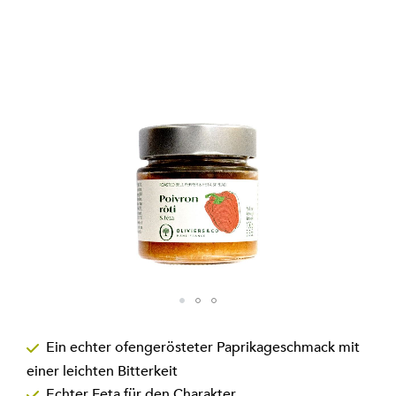
Bildgalerie
springen
Zum
Anfang
Ein echter ofengerösteter Paprikageschmack mit
der
einer leichten Bitterkeit
Bildgalerie
springen
Echter Feta für den Charakter