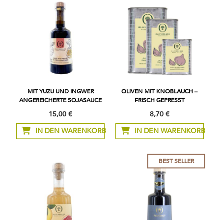
MIT YUZU UND INGWER
OLIVEN MIT KNOBLAUCH –
ANGEREICHERTE SOJASAUCE
FRISCH GEPRESST
15,00 €
8,70 €
Ab
IN DEN WARENKORB
IN DEN WARENKORB
BEST SELLER