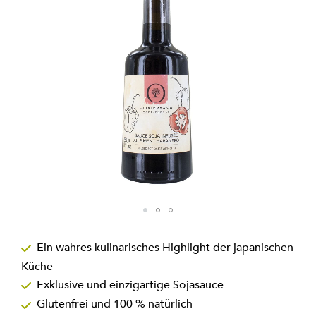
Zum
Anfang
Ein wahres kulinarisches Highlight der japanischen
der
Küche
Bildgalerie
springen
Exklusive und einzigartige Sojasauce
Glutenfrei und 100 % natürlich