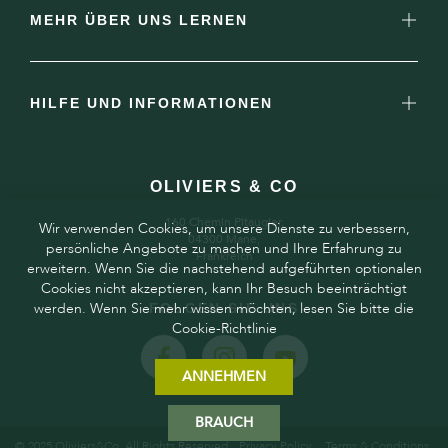
MEHR ÜBER UNS LERNEN
HILFE UND INFORMATIONEN
OLIVIERS & CO
160 Chemin Pitaugier,
Wir verwenden Cookies, um unsere Dienste zu verbessern,
04300 Mane,
persönliche Angebote zu machen und Ihre Erfahrung zu
Frankreich
erweitern. Wenn Sie die nachstehend aufgeführten optionalen
Cookies nicht akzeptieren, kann Ihr Besuch beeinträchtigt
werden. Wenn Sie mehr wissen möchten, lesen Sie bitte die
FOLGEN SIE UNS
Cookie-Richtlinie
ANNEHMEN
BRAUCH
© 2025 Oliviers&Co. All Rights Reserved.
Privacy Policy
Terms & Conditions