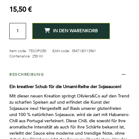
15,50 €
MENGE
IN DEN WARENKORB
Item code:
75SOPI250
EAN code:
3547130113561
Contenance:
250 ml
BESCHREIBUNG
Ein kreativer Schub für die Umami-Reihe der Sojasaucen!
Mit dieser neuen Kreation springt Oliviers&Co auf den Trend
zu scharfen Speisen auf und erfindet die Kunst der
Sojasauce neu! Hergestellt auf Basis unserer glutenfreien
und 100 % natürlichen Sojasauce, wird sie zart mit Habanero-
Chili aus Portugal verfeinert. Diese Chili, die sowohl für ihre
aromatische Intensität als auch für ihre Schärfe bekannt ist,
verleiht der Sauce eine moderne und trendige Note, ohne