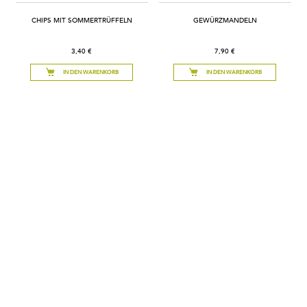
CHIPS MIT SOMMERTRÜFFELN
GEWÜRZMANDELN
3,40 €
7,90 €
IN DEN WARENKORB
IN DEN WARENKORB