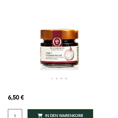
Zum
Anfang
der
6,50 €
Bildgalerie
springen
MENGE
IN DEN WARENKORB