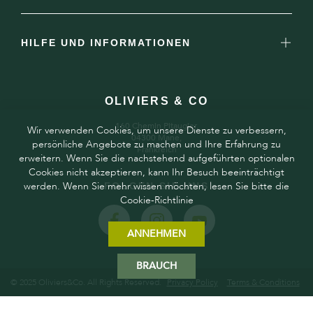
HILFE UND INFORMATIONEN
OLIVIERS & CO
160 Chemin Pitaugier,
Wir verwenden Cookies, um unsere Dienste zu verbessern,
04300 Mane,
persönliche Angebote zu machen und Ihre Erfahrung zu
Frankreich
erweitern. Wenn Sie die nachstehend aufgeführten optionalen
Cookies nicht akzeptieren, kann Ihr Besuch beeinträchtigt
werden. Wenn Sie mehr wissen möchten, lesen Sie bitte die
FOLGEN SIE UNS
Cookie-Richtlinie
ANNEHMEN
BRAUCH
© 2025 Oliviers&Co. All Rights Reserved.
Privacy Policy
Terms & Conditions