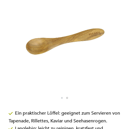
Bildgalerie
springen
Zum
Anfang
Ein praktischer Löffel: geeignet zum Servieren von
der
Tapenade, Rillettes, Kaviar und Seehasenrogen.
Bildgalerie
springen
Langlebig: leicht zu reinigen, kratzfest und