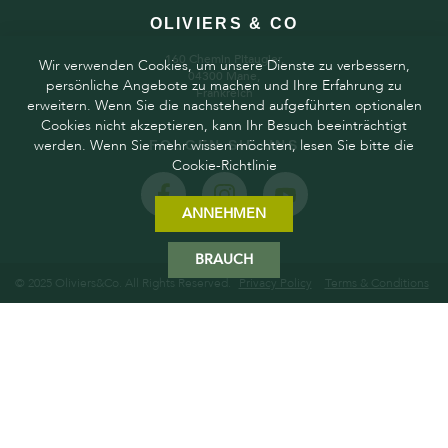
OLIVIERS & CO
160 Chemin Pitaugier,
Wir verwenden Cookies, um unsere Dienste zu verbessern,
04300 Mane,
persönliche Angebote zu machen und Ihre Erfahrung zu
Frankreich
erweitern. Wenn Sie die nachstehend aufgeführten optionalen
Cookies nicht akzeptieren, kann Ihr Besuch beeinträchtigt
werden. Wenn Sie mehr wissen möchten, lesen Sie bitte die
FOLGEN SIE UNS
Cookie-Richtlinie
ANNEHMEN
BRAUCH
© 2025 Oliviers&Co. All Rights Reserved.
Privacy Policy
Terms & Conditions