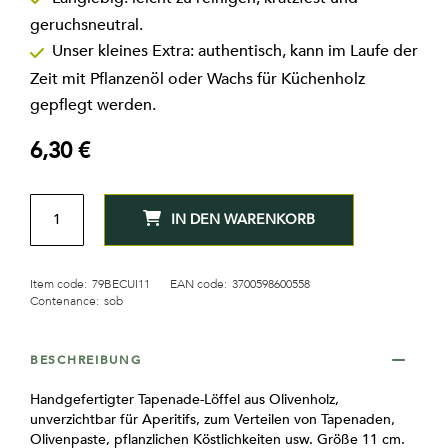
geruchsneutral.
Unser kleines Extra: authentisch, kann im Laufe der
Zeit mit Pflanzenöl oder Wachs für Küchenholz
gepflegt werden.
6,30 €
MENGE
IN DEN WARENKORB
Item code:
79BECUI11
EAN code:
3700598600558
Contenance:
sob
BESCHREIBUNG
Handgefertigter Tapenade-Löffel aus Olivenholz,
unverzichtbar für Aperitifs, zum Verteilen von Tapenaden,
Olivenpaste, pflanzlichen Köstlichkeiten usw. Größe 11 cm.