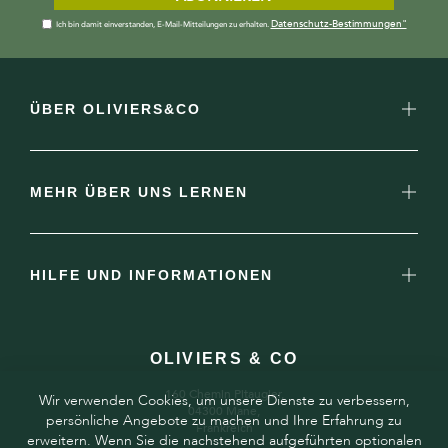
Datenschutz-Bestimmungen"
Ich bin damit einverstanden, E-Mail-Mitteilungen zu erhalten.
ÜBER OLIVIERS&CO
MEHR ÜBER UNS LERNEN
HILFE UND INFORMATIONEN
OLIVIERS & CO
160 Chemin Pitaugier,
Wir verwenden Cookies, um unsere Dienste zu verbessern,
04300 Mane,
persönliche Angebote zu machen und Ihre Erfahrung zu
Frankreich
erweitern. Wenn Sie die nachstehend aufgeführten optionalen