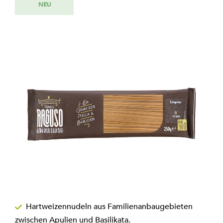
NEU
Ende
der
Bildgalerie
springen
Zum
Anfang
Hartweizennudeln aus Familienanbaugebieten
der
zwischen Apulien und Basilikata.
Bildgalerie