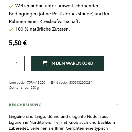
springen
Weizenanbau unter umweltschonenden
Bedingungen (ohne Pestizidrückstände) und im
Rahmen einer Kreislaufwirtschaft.
100 % natürliche Zutaten.
5,50 €
MENGE
IN DEN WARENKORB
Item code:
75RAAB250
EAN code:
8052432200284
Contenance:
250 g
BESCHREIBUNG
Linguine sind lange, dünne und elegante Nudeln aus
Ligurien in Norditalien. Hier mit Knoblauch und Basilikum
zubereitet, verleihen sie Ihren Gerichten eine typisch