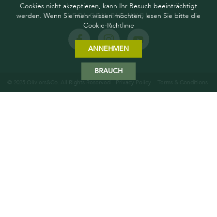
Cookies nicht akzeptieren, kann Ihr Besuch beeinträchtigt
werden. Wenn Sie mehr wissen möchten, lesen Sie bitte die
FOLGEN SIE UNS
Cookie-Richtlinie
ANNEHMEN
BRAUCH
© 2025 Oliviers&Co. All Rights Reserved.
Privacy Policy
Terms & Conditions