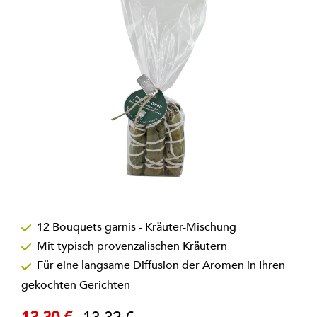
Zum
Anfang
12 Bouquets garnis - Kräuter-Mischung
der
Mit typisch provenzalischen Kräutern
Bildgalerie
springen
Für eine langsame Diffusion der Aromen in Ihren
gekochten Gerichten
Sonderpreis
Regulärer