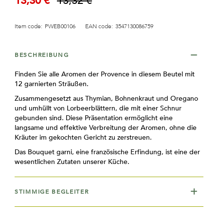
13,30 €
13,32 €
Preis
Item code:
PWEB00106
EAN code:
3547130086759
BESCHREIBUNG
Finden Sie alle Aromen der Provence in diesem Beutel mit
12 garnierten Sträußen.
Zusammengesetzt aus Thymian, Bohnenkraut und Oregano
und umhüllt von Lorbeerblättern, die mit einer Schnur
gebunden sind. Diese Präsentation ermöglicht eine
langsame und effektive Verbreitung der Aromen, ohne die
Kräuter im gekochten Gericht zu zerstreuen.
Das Bouquet garni, eine französische Erfindung, ist eine der
wesentlichen Zutaten unserer Küche.
STIMMIGE BEGLEITER