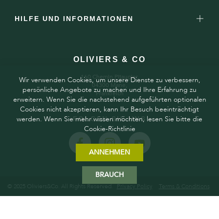
HILFE UND INFORMATIONEN
OLIVIERS & CO
160 Chemin Pitaugier,
Wir verwenden Cookies, um unsere Dienste zu verbessern,
04300 Mane,
persönliche Angebote zu machen und Ihre Erfahrung zu
Frankreich
erweitern. Wenn Sie die nachstehend aufgeführten optionalen
Cookies nicht akzeptieren, kann Ihr Besuch beeinträchtigt
werden. Wenn Sie mehr wissen möchten, lesen Sie bitte die
FOLGEN SIE UNS
Cookie-Richtlinie
ANNEHMEN
BRAUCH
© 2025 Oliviers&Co. All Rights Reserved.
Privacy Policy
Terms & Conditions