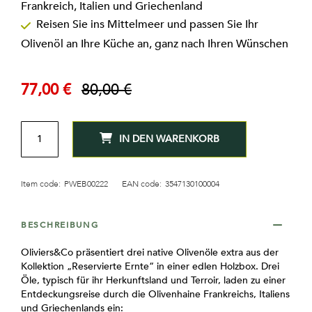
Frankreich, Italien und Griechenland
Reisen Sie ins Mittelmeer und passen Sie Ihr
Olivenöl an Ihre Küche an, ganz nach Ihren Wünschen
77,00 €
80,00 €
Sonderpreis
Regulärer
Preis
MENGE
IN DEN WARENKORB
Item code:
PWEB00222
EAN code:
3547130100004
BESCHREIBUNG
Oliviers&Co präsentiert drei native Olivenöle extra aus der
Kollektion „Reservierte Ernte“ in einer edlen Holzbox. Drei
Öle, typisch für ihr Herkunftsland und Terroir, laden zu einer
Entdeckungsreise durch die Olivenhaine Frankreichs, Italiens
und Griechenlands ein: