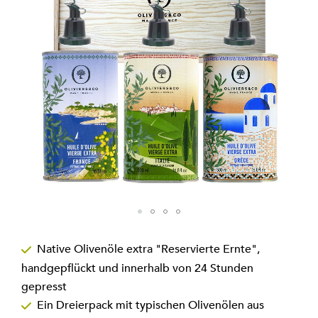
Zum
Anfang
Native Olivenöle extra "Reservierte Ernte",
der
handgepflückt und innerhalb von 24 Stunden
Bildgalerie
springen
gepresst
Ein Dreierpack mit typischen Olivenölen aus