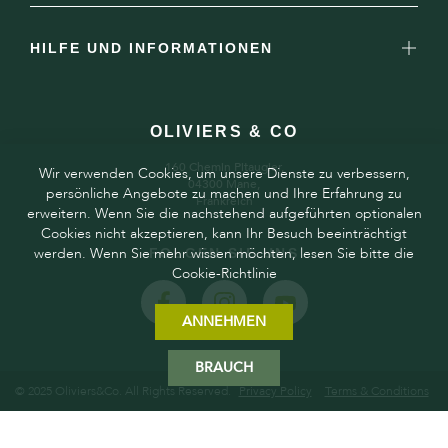
HILFE UND INFORMATIONEN
OLIVIERS & CO
160 Chemin Pitaugier,
Wir verwenden Cookies, um unsere Dienste zu verbessern,
04300 Mane,
persönliche Angebote zu machen und Ihre Erfahrung zu
Frankreich
erweitern. Wenn Sie die nachstehend aufgeführten optionalen
Cookies nicht akzeptieren, kann Ihr Besuch beeinträchtigt
werden. Wenn Sie mehr wissen möchten, lesen Sie bitte die
FOLGEN SIE UNS
Cookie-Richtlinie
ANNEHMEN
BRAUCH
© 2025 Oliviers&Co. All Rights Reserved.
Privacy Policy
Terms & Conditions