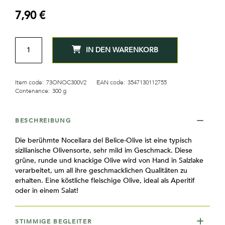
7,90 €
MENGE
IN DEN WARENKORB
Item code:
73ONOC300V2
EAN code:
3547130112755
Contenance:
300 g
BESCHREIBUNG
Die berühmte Nocellara del Belice-Olive ist eine typisch
sizilianische Olivensorte, sehr mild im Geschmack. Diese
grüne, runde und knackige Olive wird von Hand in Salzlake
verarbeitet, um all ihre geschmacklichen Qualitäten zu
erhalten. Eine köstliche fleischige Olive, ideal als Aperitif
oder in einem Salat!
STIMMIGE BEGLEITER