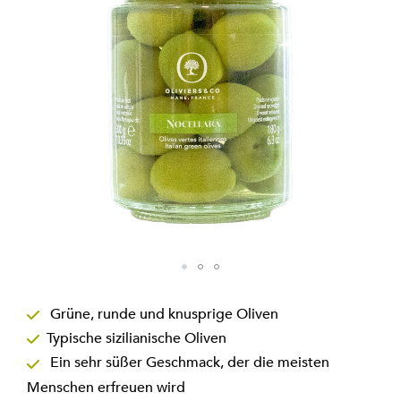
Zum
Anfang
Grüne, runde und knusprige Oliven
der
Typische sizilianische Oliven
Bildgalerie
springen
Ein sehr süßer Geschmack, der die meisten
Menschen erfreuen wird