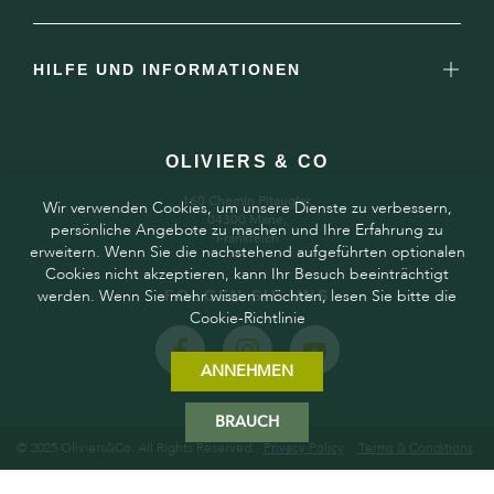
HILFE UND INFORMATIONEN
OLIVIERS & CO
160 Chemin Pitaugier,
Wir verwenden Cookies, um unsere Dienste zu verbessern,
04300 Mane,
persönliche Angebote zu machen und Ihre Erfahrung zu
Frankreich
erweitern. Wenn Sie die nachstehend aufgeführten optionalen
Cookies nicht akzeptieren, kann Ihr Besuch beeinträchtigt
werden. Wenn Sie mehr wissen möchten, lesen Sie bitte die
FOLGEN SIE UNS
Cookie-Richtlinie
ANNEHMEN
BRAUCH
© 2025 Oliviers&Co. All Rights Reserved.
Privacy Policy
Terms & Conditions