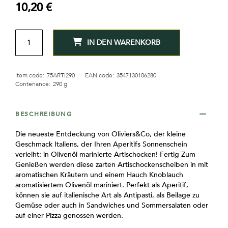
10,20 €
MENGE
IN DEN WARENKORB
Item code:
75ARTI290
EAN code:
3547130106280
Contenance:
290 g
BESCHREIBUNG
Die neueste Entdeckung von Oliviers&Co, der kleine
Geschmack Italiens, der Ihren Aperitifs Sonnenschein
verleiht: in Olivenöl marinierte Artischocken!
Fertig Zum
Genießen werden diese zarten Artischockenscheiben in mit
aromatischen Kräutern und einem Hauch Knoblauch
aromatisiertem Olivenöl mariniert. Perfekt als Aperitif,
können sie auf italienische Art als Antipasti, als Beilage zu
Gemüse oder auch in Sandwiches und Sommersalaten oder
auf einer Pizza genossen werden.