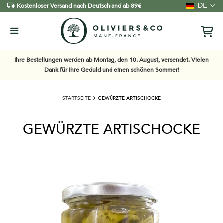
Sprache
DE
Kostenloser Versand nach Deutschland ab 89€
Ihre Bestellungen werden ab Montag, den 10. August, versendet. Vielen
Dank für Ihre Geduld und einen schönen Sommer!
STARTSEITE
GEWÜRZTE ARTISCHOCKE
GEWÜRZTE ARTISCHOCKE
Zum
Ende
der
Bildgalerie
springen