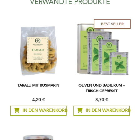
VERWANDTE PRODUKTE
BEST SELLER
TARALLI MIT ROSMARIN
OLIVEN UND BASILIKUM –
FRISCH GEPRESST
4,20 €
8,70 €
Ab
IN DEN WARENKORB
IN DEN WARENKORB