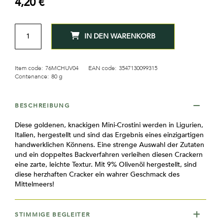
4,20 €
MENGE
IN DEN WARENKORB
Item code:
76MCHUV04
EAN code:
3547130099315
Contenance:
80 g
BESCHREIBUNG
Diese goldenen, knackigen Mini-Crostini werden in Ligurien,
Italien, hergestellt und sind das Ergebnis eines einzigartigen
handwerklichen Könnens. Eine strenge Auswahl der Zutaten
und ein doppeltes Backverfahren verleihen diesen Crackern
eine zarte, leichte Textur. Mit 9% Olivenöl hergestellt, sind
diese herzhaften Cracker ein wahrer Geschmack des
Mittelmeers!
STIMMIGE BEGLEITER