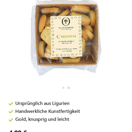
Zum
Anfang
Ursprünglich aus Ligurien
der
Handwerkliche Kunstfertigkeit
Bildgalerie
springen
Gold, knusprig und leicht