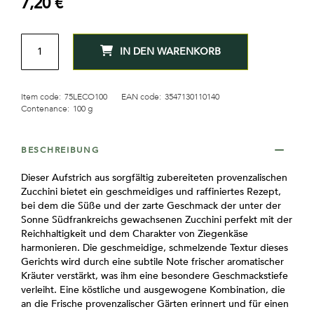
7,20 €
MENGE
IN DEN WARENKORB
Item code:
75LECO100
EAN code:
3547130110140
Contenance:
100 g
BESCHREIBUNG
Dieser Aufstrich aus sorgfältig zubereiteten provenzalischen
Zucchini bietet ein geschmeidiges und raffiniertes Rezept,
bei dem die Süße und der zarte Geschmack der unter der
Sonne Südfrankreichs gewachsenen Zucchini perfekt mit der
Reichhaltigkeit und dem Charakter von Ziegenkäse
harmonieren. Die geschmeidige, schmelzende Textur dieses
Gerichts wird durch eine subtile Note frischer aromatischer
Kräuter verstärkt, was ihm eine besondere Geschmackstiefe
verleiht. Eine köstliche und ausgewogene Kombination, die
an die Frische provenzalischer Gärten erinnert und für einen