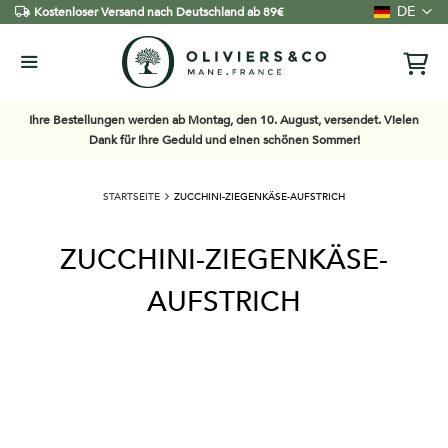
Sprache
DE
Kostenloser Versand nach Deutschland ab 89€
Ihre Bestellungen werden ab Montag, den 10. August, versendet. Vielen
Dank für Ihre Geduld und einen schönen Sommer!
STARTSEITE
ZUCCHINI-ZIEGENKÄSE-AUFSTRICH
ZUCCHINI-ZIEGENKÄSE-
AUFSTRICH
Zum
Ende
der
Bildgalerie
springen