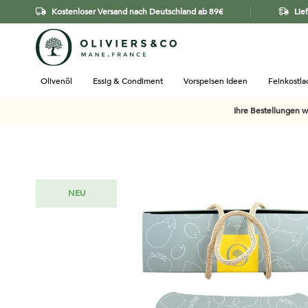
Kostenloser Versand nach Deutschland ab 89€
Lie
Olivenöl
Essig & Condiment
Vorspeisen Ideen
Feinkostl
Ihre Bestellungen 
Zum
NEU
Ende
der
Bildgalerie
springen