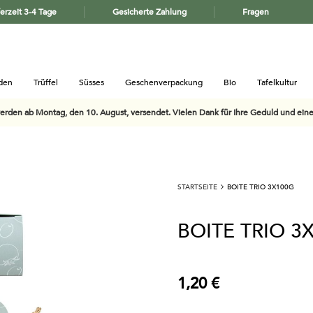
ferzeit 3-4 Tage
Gesicherte Zahlung
Fragen
aden
Trüffel
Süsses
Geschenverpackung
Bio
Tafelkultur
werden ab Montag, den 10. August, versendet. Vielen Dank für Ihre Geduld und ei
STARTSEITE
BOITE TRIO 3X100G
BOITE TRIO 3
1,20 €