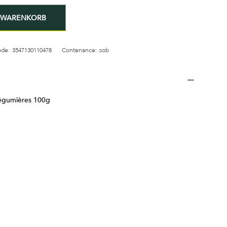
N WARENKORB
de:
3547130110478
Contenance:
sob
légumières 100g