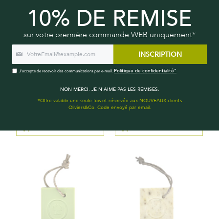
10% DE REMISE
sur votre première commande WEB uniquement*
INSCRIPTION
Politique de confidentialité"
J'accepte de recevoir des communications par e-mail.
SAVON DE MARSEILLE LIQUIDE À
SAVON NATUREL FIGUE-OLIVE
NON MERCI. JE N'AIME PAS LES REMISES.
L'HUILE D'OLIVE BIO
*Offre valable une seule fois et réservée aux NOUVEAUX clients
Oliviers&Co. Code envoyé par email.
9,50 €
5,00 €
AJOUTER AU PANIER
AJOUTER AU PANIER