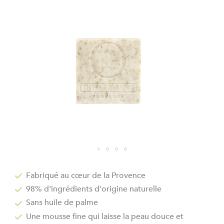
the
images
gallery
Skip
to
Fabriqué au cœur de la Provence
the
98% d'ingrédients d'origine naturelle
beginning
of
Sans huile de palme
the
Une mousse fine qui laisse la peau douce et
images