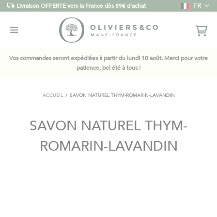
Langue
FR
Livraison OFFERTE vers la France dès 89€ d'achat
Vos commandes seront expédiées à partir du lundi 10 août. Merci pour votre
patience, bel été à tous !
ACCUEIL
SAVON NATUREL THYM-ROMARIN-LAVANDIN
SAVON NATUREL THYM-
ROMARIN-LAVANDIN
Skip
to
the
end
of