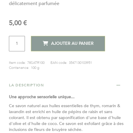
délicatement parfumée
gallery
5,00 €
QTÉ
AJOUTER AU PANIER
Item code:
78SATR100
EAN code:
3547130103951
Contenance:
100 g
LA DESCRIPTION
Une approche sensorielle unique...
Ce savon naturel aux huiles essentielles de thym, romarin &
lavandin est enrichi en huile de pépins de raisin et sans
colorant. Il est obtenu par saponification d'une base d'huile
d'olive et d'huile de coco. Ce savon est exfoliant grâce à des
inclusions de fleurs de bruyère séchée.