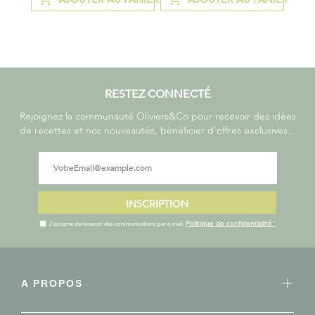
AJOUTER
AJOUTER
AU
AU
COMPARATEUR
COMPARATEU
RESTEZ CONNECTÉ
Rejoignez la communauté Oliviers&Co pour recevoir des idées
de recettes et nos nouveautés, bénéficier d'offres exclusives...
INSCRIPTION
Politique de confidentialité"
J'accepte de recevoir des communications par e-mail.
A PROPOS