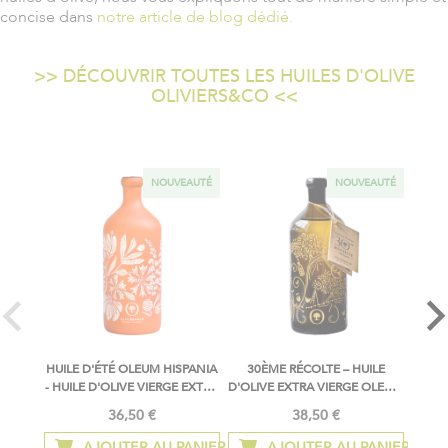
concise dans
notre article de blog dédié.
>> DÉCOUVRIR TOUTES LES HUILES D'OLIVE
OLIVIERS&CO <<
NOUVEAUTÉ
NOUVEAUTÉ
HUILE D'ÉTÉ OLEUM HISPANIA
30ÈME RÉCOLTE – HUILE
30
- HUILE D'OLIVE VIERGE EXTRA
D'OLIVE EXTRA VIERGE OLEUM
D'
- ESPAGNE
HISPANIA – ESPAGNE
ULJ
36,50 €
38,50 €
AJOUTER AU PANIER
AJOUTER AU PANIER