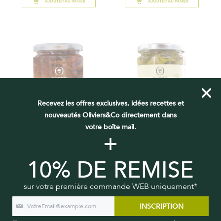
AJOUTER AU PANIER
AJOUTER AU PANIER
Recevez les offres exclusives, idées recettes et
nouveautés Oliviers&Co directement dans
votre boîte mail.
+
TOMATES CERISES MI-SÉCHÉES
ARTICHAUTS MARINÉS
10% DE REMISE
10,20 €
10,20 €
AJOUTER AU PANIER
AJOUTER AU PANIER
sur votre première commande WEB uniquement*
INSCRIPTION
NOUVEAUTÉ