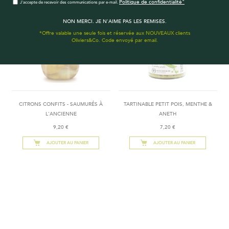
Politique de confidentialité"
J'accepte de recevoir des communications par e-mail.
NON MERCI. JE N'AIME PAS LES REMISES.
*Offre valable une seule fois et réservée aux NOUVEAUX clients
Oliviers&Co. Code envoyé par email.
CITRONS CONFITS - SAUMURÉS À
TARTINABLE PETIT POIS, MENTHE &
L'ANCIENNE
ANETH
9,20 €
7,20 €
AJOUTER AU PANIER
AJOUTER AU PANIER