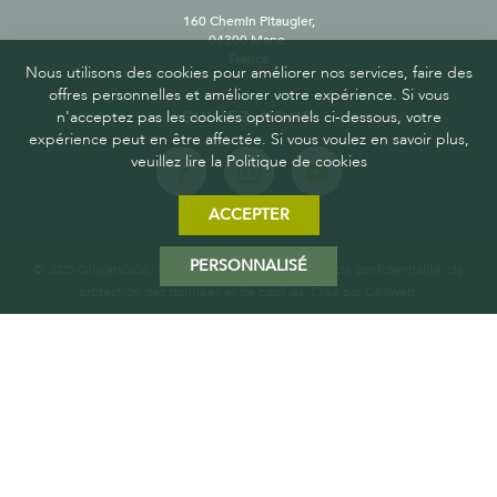
160 Chemin Pitaugier,
04300 Mane,
France
Nous utilisons des cookies pour améliorer nos services, faire des
offres personnelles et améliorer votre expérience. Si vous
n'acceptez pas les cookies optionnels ci-dessous, votre
SUIVEZ-NOUS
expérience peut en être affectée. Si vous voulez en savoir plus,
veuillez lire la Politique de cookies
ACCEPTER
PERSONNALISÉ
© 2025 Oliviers&Co. Tous droits réservés.
Politique de confidentialité, de
protection des données et de cookies
. Créé par
Calliweb.