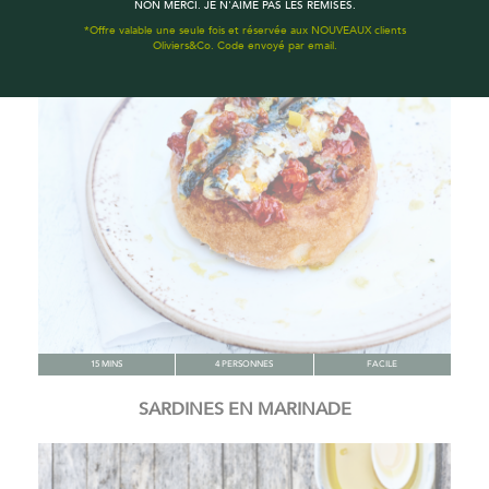
NON MERCI. JE N'AIME PAS LES REMISES.
*Offre valable une seule fois et réservée aux NOUVEAUX clients
Oliviers&Co. Code envoyé par email.
15 MINS
4 PERSONNES
FACILE
SARDINES EN MARINADE