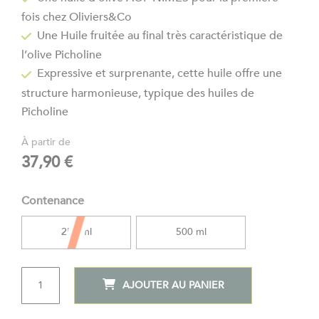
the
fois chez Oliviers&Co
beginning
of
Une Huile fruitée au final très caractéristique de
the
l’olive Picholine
images
Expressive et surprenante, cette huile
offre une
gallery
structure harmonieuse, typique des huiles de
Picholine
À partir de
37,90 €
Contenance
250 ml
500 ml
QTÉ
AJOUTER AU PANIER