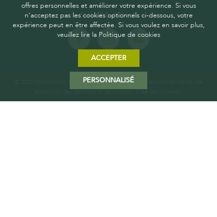
offres personnelles et améliorer votre expérience. Si vous
n'acceptez pas les cookies optionnels ci-dessous, votre
SUIVEZ-NOUS
expérience peut en être affectée. Si vous voulez en savoir plus,
veuillez lire la Politique de cookies
ACCEPTER
PERSONNALISÉ
© 2025 Oliviers&Co. Tous droits réservés.
Politique de confidentialité, de
protection des données et de cookies
. Créé par
Calliweb.