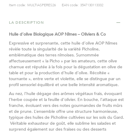
Item code:
MULTIASPERES26
EAN code:
3547130113332
LA DESCRIPTION
Huile d’olive Biologique AOP Nîmes – Oliviers & Co​
Expressive et surprenante, cette huile d’olive AOP Nîmes
révèle toute la singularité de la variété Picholine,
emblématique des terres nîmoises. Surnommée
affectueusement « la Picho » par les amateurs, cette olive
charnue est réputée à la fois pour la dégustation en olive de
table et pour la production d’huile d’olive. Récoltée «
tournante », entre verte et violette, elle se distingue par un
profil sensoriel équilibré et une belle intensité aromatique.​
Au nez, l’huile dégage des arômes végétaux frais, évoquant
l’herbe coupée et la feuille d’olivier. En bouche, l’attaque est
franche, évoluant vers des notes gourmandes de fruits mûrs
et de prune. L’ensemble offre une structure harmonieuse,
typique des huiles de Picholine cultivées sur les sols du Gard.​
Véritable exhausteur de goût, elle sublime les salades et
surprend également sur des fraises ou des desserts