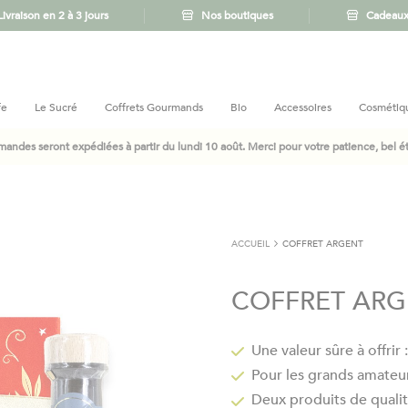
Livraison en 2 à 3 jours
Nos boutiques
Cadeaux 
fe
Le Sucré
Coffrets Gourmands
Bio
Accessoires
Cosmétiq
andes seront expédiées à partir du lundi 10 août. Merci pour votre patience, bel été
ACCUEIL
COFFRET ARGENT
COFFRET AR
Une valeur sûre à offrir
Pour les grands amateur
Deux produits de qualit