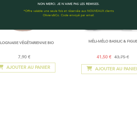
NON MERCI. JE N'AIME PAS LES REMISES.
*Offre valable une seule fois et réservée aux NOUVEAUX clients
Oliviers&Co. Code envoyé par email.
MÉLI-MÉLO BASILIC & FIGU
LOGNAISE VÉGÉTARIENNE BIO
7,90 €
41,50 €
43,75 €
Prix
Prix
Spécial
normal
AJOUTER AU PANIER
AJOUTER AU PANIE