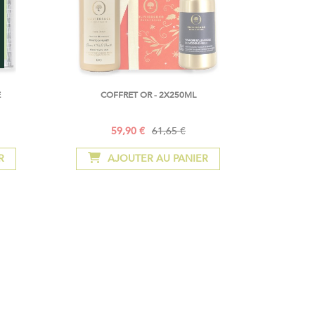
E
COFFRET OR - 2X250ML
59,90 €
61,65 €
Prix
Prix
Spécial
normal
R
AJOUTER AU PANIER