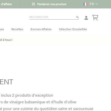
Langue
FR
d'affaire
Parrainez vos proches
Rechercher
RECHERCHER
ues
Recettes
Bonnes Affaires
Sélection Ensoleillée
 à tous !
GENT
 : inclus 2 produits d'exception
s de vinaigre balsamique et d'huile d'olive
é pour une cuisine du quotidien saine et savoureuse