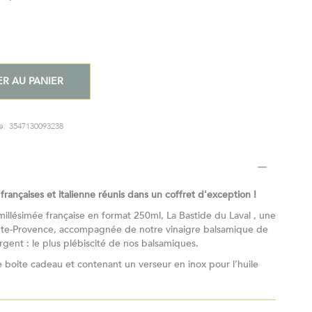
R AU PANIER
e:
3547130093238
 françaises et italienne réunis dans un coffret d'exception !
 millésimée française en format 250ml, La Bastide du Laval , une
aute-Provence, accompagnée de notre vinaigre balsamique de
rgent : le plus plébiscité de nos balsamiques.
e boite cadeau et contenant un verseur en inox pour l’huile