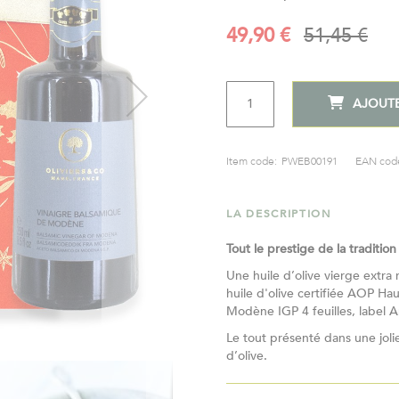
Prix
49,90 €
Prix
51,45 €
Spécial
normal
QTÉ
AJOUTE
Item code:
PWEB00191
EAN cod
LA DESCRIPTION
Tout le prestige de la tradition
Une huile d’olive vierge extra
huile d'olive certifiée AOP H
Modène IGP 4 feuilles, label A
Le tout présenté dans une joli
d’olive.