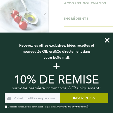
ACCORDS GOURMANDS
INGRÉDIENTS
EN SAVOIR PLUS
Recevez les offres exclusives, idées recettes et
nouveautés Oliviers&Co directement dans
votre boîte mail.
+
VOUS DEVRIEZ AUSSI AIMER
10% DE REMISE
sur votre première commande WEB uniquement*
INSCRIPTION
Politique de confidentialité"
J'accepte de recevoir des communications par e-mail.