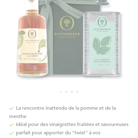
the
images
gallery
Skip
to
La rencontre inattendu de la pomme et de la
the
menthe
beginning
of
Idéal pour des vinaigrettes fruitées et savoureuses
the
parfait pour apporter du "twist" à vos
images