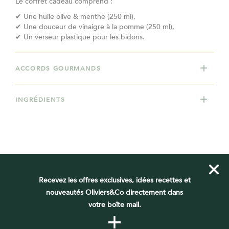
Le coffret cadeau comprend :
✔ Une huile olive & menthe (250 ml),
✔ Une douceur de vinaigre à la pomme (250 ml),
✔ Un verseur plastique pour les bidons.
ACCORDS GOURMANDS
INGRÉDIENTS
VOUS DEVRIEZ AUSSI AIMER
Recevez les offres exclusives, idées recettes et
nouveautés Oliviers&Co directement dans
votre boîte mail.
+