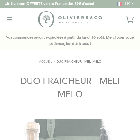
Langue
FR
Livraison OFFERTE vers la France dès 89€ d'achat
Vos commandes seront expédiées à partir du lundi 10 août. Merci pour votre
patience, bel été à tous !
ACCUEIL
DUO FRAICHEUR - MELI MELO
DUO FRAICHEUR - MELI
MELO
Skip
to
the
end
of