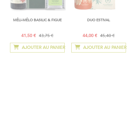
MÉLI-MÉLO BASILIC & FIGUE
DUO ESTIVAL
41,50 €
43,75 €
44,00 €
45,40 €
Prix
Prix
Prix
Prix
Spécial
normal
Spécial
normal
AJOUTER AU PANIER
AJOUTER AU PANIER