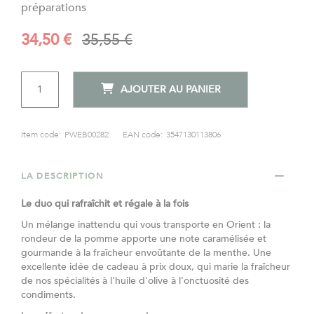
préparations
gallery
34,50 €
35,55 €
Prix
Prix
Spécial
normal
QTÉ
AJOUTER AU PANIER
Item code:
PWEB00282
EAN code:
3547130113806
LA DESCRIPTION
Le duo qui rafraîchit et régale à la fois
Un mélange inattendu qui vous transporte en Orient : la
rondeur de la pomme apporte une note caramélisée et
gourmande à la fraîcheur envoûtante de la menthe. Une
excellente idée de cadeau à prix doux, qui marie la fraîcheur
de nos spécialités à l'huile d'olive à l'onctuosité des
condiments.