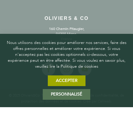
OLIVIERS & CO
160 Chemin Pitaugier,
04300 Mane,
France
Nous utilisons des cookies pour améliorer nos services, faire des
offres personnelles et améliorer votre expérience. Si vous
n'acceptez pas les cookies optionnels ci-dessous, votre
SUIVEZ-NOUS
expérience peut en être affectée. Si vous voulez en savoir plus,
veuillez lire la Politique de cookies
ACCEPTER
PERSONNALISÉ
© 2025 Oliviers&Co. Tous droits réservés.
Politique de confidentialité, de
protection des données et de cookies
. Créé par
Calliweb.