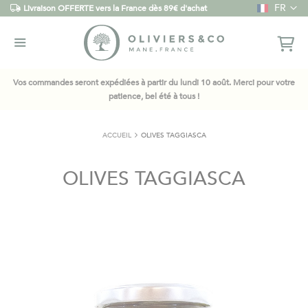
Langue
FR
Livraison OFFERTE vers la France dès 89€ d'achat
Vos commandes seront expédiées à partir du lundi 10 août. Merci pour votre
patience, bel été à tous !
ACCUEIL
OLIVES TAGGIASCA
OLIVES TAGGIASCA
Skip
to
the
end
of
the
images