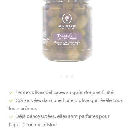
gallery
Skip
to
Petites olives délicates au goût doux et fruité
the
Conservées dans une huile d’olive qui révèle tous
beginning
of
leurs arômes
the
Déjà dénoyautées, elles sont parfaites pour
images
l’apéritif ou en cuisine
gallery