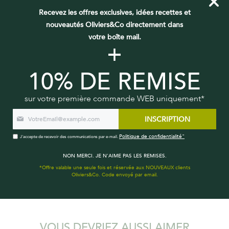
Recevez les offres exclusives, idées recettes et
nouveautés Oliviers&Co directement dans
votre boîte mail.
+
10% DE REMISE
sur votre première commande WEB uniquement*
INSCRIPTION
Politique de confidentialité"
J'accepte de recevoir des communications par e-mail.
NON MERCI. JE N'AIME PAS LES REMISES.
15 MINS
4 PERSONNES
FACILE
*Offre valable une seule fois et réservée aux NOUVEAUX clients
Oliviers&Co. Code envoyé par email.
CARPACCIO TOMATES ET FRAISES À L’HIBISCUS
VOUS DEVRIEZ AUSSI AIMER