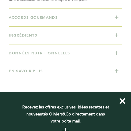
ACCORDS GOURMANDS
INGRÉDIENTS
DONNÉES NUTRITIONNELLES
EN SAVOIR PLUS
Recevez les offres exclusives, idées recettes et
VOUS DEVRIEZ AUSSI AIMER
nouveautés Oliviers&Co directement dans
votre boîte mail.