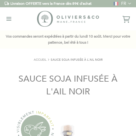
Langue
FR
Livraison OFFERTE vers la France dès 89€ d'achat
Vos commandes seront expédiées à partir du lundi 10 août. Merci pour votre
patience, bel été à tous !
ACCUEIL
SAUCE SOJA INFUSÉE À L'AIL NOIR
SAUCE SOJA INFUSÉE À
L'AIL NOIR
Skip
to
the
end
of