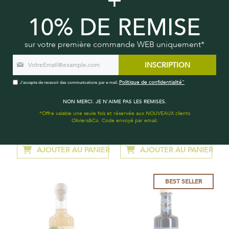
+
10% DE REMISE
sur votre première commande WEB uniquement*
INSCRIPTION
Politique de confidentialité"
J'accepte de recevoir des communications par e-mail.
NON MERCI. JE N'AIME PAS LES REMISES.
SAUCE SOJA INFUSÉE AU YUZU
OLIVE & AIL FRAIS PRESSÉS
*Offre valable une seule fois et réservée aux NOUVEAUX clients
& GINGEMBRE
Oliviers&Co. Code envoyé par email.
15,00 €
8,70 €
À
partir
AJOUTER AU PANIER
AJOUTER AU PANIER
de
BEST SELLER