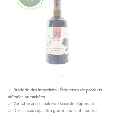
the
images
gallery
Skip
to
Braderie des Imparfaits : Étiquettes de produits
the
abîmées ou tachées
beginning
of
Véritable art culinaire de la cuisine japonaise
the
Des sauces soja ultra gourmandes et inédites
images