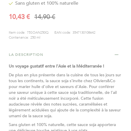
Sans gluten et 100% naturelle
gallery
10,43 €
14,90 €
Prix
Prix
Spécial
normal
Item code:
75SOAN250Q
EAN code:
3547130108642
Contenance:
250 ml
LA DESCRIPTION
Un voyage gustatif entre l’Asie et la Méditerranée !
De plus en plus présente dans la cuisine de tous les jours sur
tous les continents, la sauce soja s’invite chez Oliviers&Co
pour marier huile d’olive et saveurs d’Asie. Pour conférer
une saveur unique à cette sauce soja traditionnelle, de l’ail
noir a été méticuleusement incorporé. Cette fusion
audacieuse révèle des notes sucrées, caramélisées et
légèrement acidulées qui ajoute de la complexité à la saveur
umami de la sauce soja.
Sans gluten et 100% naturelle, cette sauce soja apportera
une délicieuse touche asiatique à vos plats.