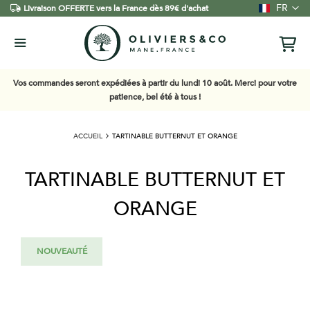
Langue
FR
Livraison OFFERTE vers la France dès 89€ d'achat
Vos commandes seront expédiées à partir du lundi 10 août. Merci pour votre
patience, bel été à tous !
ACCUEIL
TARTINABLE BUTTERNUT ET ORANGE
TARTINABLE BUTTERNUT ET
ORANGE
Skip
NOUVEAUTÉ
to
the
end
of