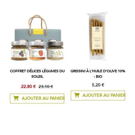
COFFRET DÉLICES LÉGUMES DU
GRISSINI À L'HUILE D'OLIVE 10%
SOLEIL
- BIO
5,20 €
22,80 €
23,10 €
Prix
Prix
Spécial
normal
AJOUTER AU PANIER
AJOUTER AU PANIER