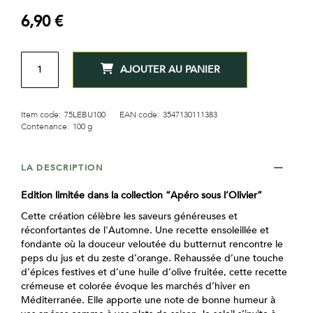
gallery
6,90 €
QTÉ
AJOUTER AU PANIER
Item code:
75LEBU100
EAN code:
3547130111383
Contenance:
100 g
LA DESCRIPTION
Edition limitée dans la collection “Apéro sous l’Olivier”
Cette création célèbre les saveurs généreuses et
réconfortantes de l'Automne. Une recette ensoleillée et
fondante où la douceur veloutée du butternut rencontre le
peps du jus et du zeste d’orange. Rehaussée d’une touche
d’épices festives et d’une huile d’olive fruitée, cette recette
crémeuse et colorée évoque les marchés d’hiver en
Méditerranée. Elle apporte une note de bonne humeur à