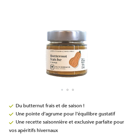
the
images
gallery
Skip
to
Du butternut frais et de saison !
the
Une pointe d’agrume pour l’équilibre gustatif
beginning
of
Une recette saisonnière et exclusive parfaite pour
the
vos apéritifs hivernaux
images