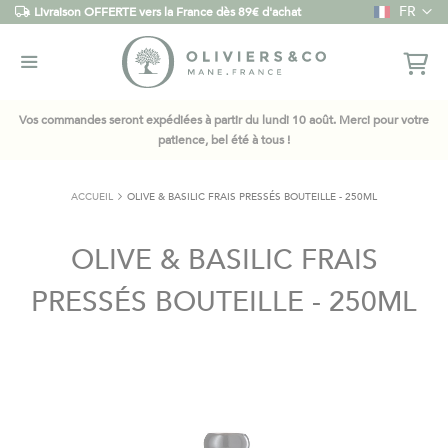
Langue
FR
Livraison OFFERTE vers la France dès 89€ d'achat
Vos commandes seront expédiées à partir du lundi 10 août. Merci pour votre
patience, bel été à tous !
ACCUEIL
OLIVE & BASILIC FRAIS PRESSÉS BOUTEILLE - 250ML
OLIVE & BASILIC FRAIS
PRESSÉS BOUTEILLE - 250ML
Skip
to
the
end
of