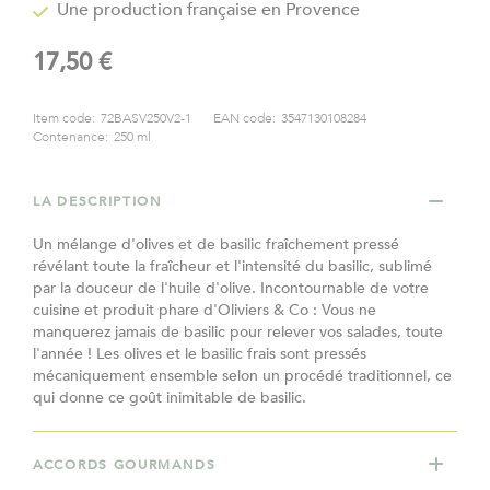
Une production française en Provence
gallery
17,50 €
Item code:
72BASV250V2-1
EAN code:
3547130108284
Contenance:
250 ml
LA DESCRIPTION
Un mélange d'olives et de basilic fraîchement pressé
révélant toute la fraîcheur et l'intensité du basilic, sublimé
par la douceur de l'huile d'olive. Incontournable de votre
cuisine et produit phare d'Oliviers & Co : Vous ne
manquerez jamais de basilic pour relever vos salades, toute
l'année ! Les olives et le basilic frais sont pressés
mécaniquement ensemble selon un procédé traditionnel, ce
qui donne ce goût inimitable de basilic.
ACCORDS GOURMANDS