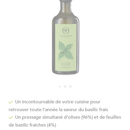
the
images
gallery
Skip
to
Un incontournable de votre cuisine pour
the
retrouver toute l'année la saveur du basilic frais
beginning
of
Un pressage simultané d’olives (96%) et de feuilles
the
de basilic fraiches (4%)
images