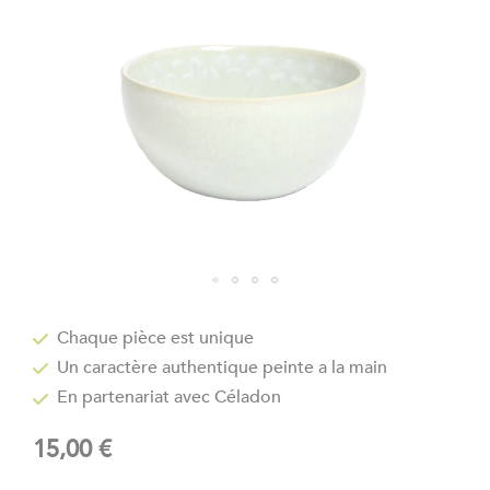
gallery
Skip
to
Chaque pièce est unique
the
Un caractère authentique peinte a la main
beginning
of
En partenariat avec Céladon
the
images
15,00 €
gallery