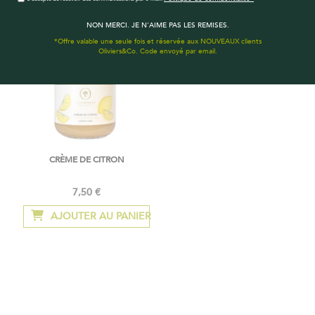
NON MERCI. JE N'AIME PAS LES REMISES.
*Offre valable une seule fois et réservée aux NOUVEAUX clients
Oliviers&Co. Code envoyé par email.
CRÈME DE CITRON
7,50 €
AJOUTER AU PANIER