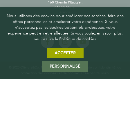
160 Chemin Pitaugier,
04300 Mane,
France
Nous utilisons des cookies pour améliorer nos services, faire des
offres personnelles et améliorer votre expérience. Si vous
n'acceptez pas les cookies optionnels ci-dessous, votre
SUIVEZ-NOUS
expérience peut en être affectée. Si vous voulez en savoir plus,
veuillez lire la Politique de cookies
ACCEPTER
PERSONNALISÉ
© 2025 Oliviers&Co. Tous droits réservés.
Politique de confidentialité, de
protection des données et de cookies
. Créé par
Calliweb.