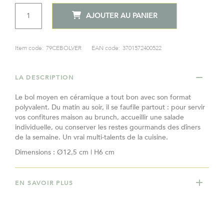
QTÉ
AJOUTER AU PANIER
Item code:
79CEBOLVER
EAN code:
3701572400522
LA DESCRIPTION
Le bol moyen en céramique a tout bon avec son format
polyvalent. Du matin au soir, il se faufile partout : pour servir
vos confitures maison au brunch, accueillir une salade
individuelle, ou conserver les restes gourmands des dîners
de la semaine. Un vrai multi-talents de la cuisine.
Dimensions : Ø12,5 cm | H6 cm
EN SAVOIR PLUS