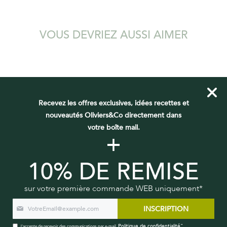
VOUS DEVRIEZ AUSSI AIMER
Recevez les offres exclusives, idées recettes et
nouveautés Oliviers&Co directement dans
votre boîte mail.
+
10% DE REMISE
SAUCE BRONTESE - TOMATE ET
SUPRÊME AUX PISTACHES
PISTACHE ET RICOTTA
sur votre première commande WEB uniquement*
8,90 €
12,40 €
INSCRIPTION
AJOUTER AU PANIER
AJOUTER AU PANIER
Politique de confidentialité"
J'accepte de recevoir des communications par e-mail.