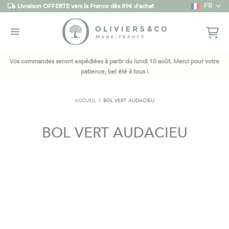
Langue
FR
Livraison OFFERTE vers la France dès 89€ d'achat
Vos commandes seront expédiées à partir du lundi 10 août. Merci pour votre
patience, bel été à tous !
ACCUEIL
BOL VERT AUDACIEU
BOL VERT AUDACIEU
Skip
to
the
end
of
the
images