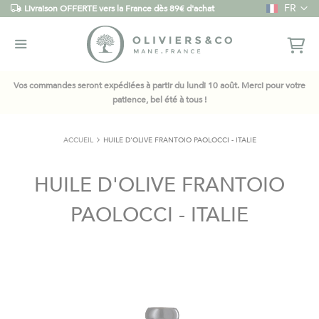
Langue
FR
Livraison OFFERTE vers la France dès 89€ d'achat
Vos commandes seront expédiées à partir du lundi 10 août. Merci pour votre
patience, bel été à tous !
ACCUEIL
HUILE D'OLIVE FRANTOIO PAOLOCCI - ITALIE
HUILE D'OLIVE FRANTOIO
PAOLOCCI - ITALIE
Skip
to
the
end
of