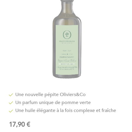
the
images
gallery
Skip
to
Une nouvelle pépite Oliviers&Co
the
Un parfum unique de pomme verte
beginning
of
Une huile élégante à la fois
complexe et fraîche
the
images
17,90 €
gallery