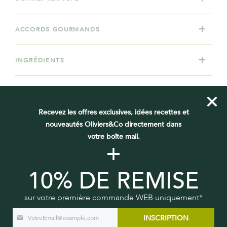
ACCORDS GOURMANDS
INGRÉDIENTS
DONNÉES NUTRITIONNELLES
Recevez les offres exclusives, idées recettes et
EN SAVOIR PLUS
nouveautés Oliviers&Co directement dans
votre boîte mail.
+
10% DE REMISE
VOUS DEVRIEZ AUSSI AIMER
sur votre première commande WEB uniquement*
INSCRIPTION