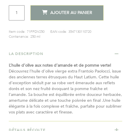
QTÉ
AJOUTER AU PANIER
Item code:
71FPDV250
EAN code:
3547130110720
Contenance:
250 ml
LA DESCRIPTION
L’huile d’olive aux notes d’amande et de pomme verte!​
Découvrez l’huile d’olive vierge extra Frantoio Paolocci, issue
des anciennes terres étrusques du Haut Latium. Cette huile
d’exception séduit par sa robe vert émeraude aux reflets
dorés et son nez fruité évoquant la pomme fraîche et
l’amande. Sa bouche est équilibrée entre douceur herbacée,
amertume délicate et une touche poivrée en final .Une huile
élégante à la fois complexe et fraîche, parfaite pour sublimer
vos plats avec caractère et finesse.
DÉTAILS RÉCOLTE