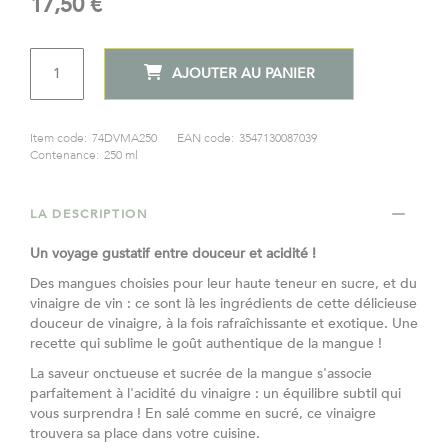
17,50 €
gallery
QTÉ
AJOUTER AU PANIER
Item code:
74DVMA250
EAN code:
3547130087039
Contenance:
250 ml
LA DESCRIPTION
Un voyage gustatif entre douceur et acidité !​
Des mangues choisies pour leur haute teneur en sucre, et du
vinaigre de vin : ce sont là les ingrédients de cette délicieuse
douceur de vinaigre, à la fois rafraîchissante et exotique. Une
recette qui sublime le goût authentique de la mangue !
La saveur onctueuse et sucrée de la mangue s'associe
parfaitement à l'acidité du vinaigre : un équilibre subtil qui
vous surprendra ! En salé comme en sucré, ce vinaigre
trouvera sa place dans votre cuisine.