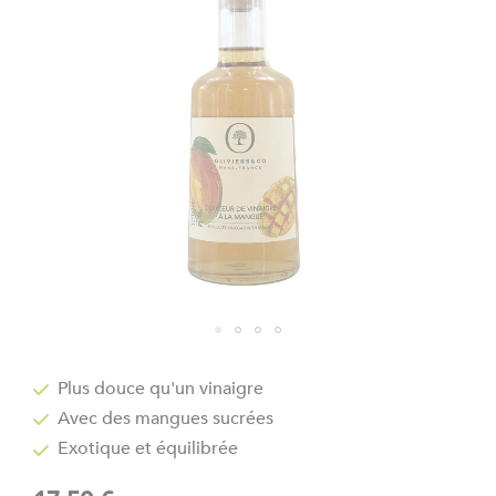
the
images
gallery
Skip
to
Plus douce qu'un vinaigre
the
Avec des mangues sucrées
beginning
of
Exotique et équilibrée
the
images