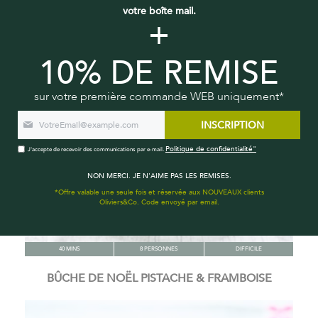
votre boîte mail.
+
10% DE REMISE
sur votre première commande WEB uniquement*
INSCRIPTION
Politique de confidentialité"
J'accepte de recevoir des communications par e-mail.
NON MERCI. JE N'AIME PAS LES REMISES.
*Offre valable une seule fois et réservée aux NOUVEAUX clients
Oliviers&Co. Code envoyé par email.
40 MINS
8 PERSONNES
DIFFICILE
BÛCHE DE NOËL PISTACHE & FRAMBOISE