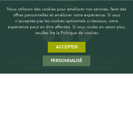
04300 Mane,
France
Nous utilisons des cookies pour améliorer nos services, faire des
offres personnelles et améliorer votre expérience. Si vous
n'acceptez pas les cookies optionnels ci-dessous, votre
SUIVEZ-NOUS
expérience peut en être affectée. Si vous voulez en savoir plus,
veuillez lire la Politique de cookies
ACCEPTER
PERSONNALISÉ
© 2025 Oliviers&Co. Tous droits réservés.
Politique de confidentialité, de
protection des données et de cookies
. Créé par
Calliweb.