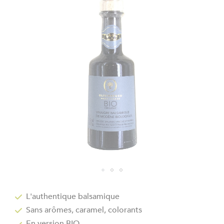
end
of
the
images
gallery
Skip
to
L'authentique balsamique
the
Sans arômes, caramel, colorants
beginning
of
En version BIO