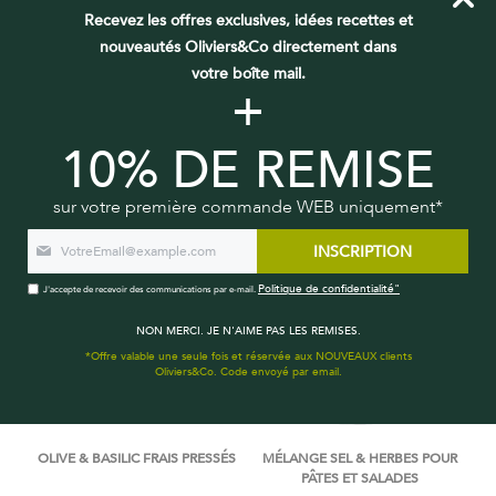
Recevez les offres exclusives, idées recettes et
A RETROUVER DANS NOS RECETTES
nouveautés Oliviers&Co directement dans
votre boîte mail.
+
10% DE REMISE
VOUS DEVRIEZ AUSSI AIMER
sur votre première commande WEB uniquement*
BEST SELLER
BEST SELLER
INSCRIPTION
Politique de confidentialité"
J'accepte de recevoir des communications par e-mail.
NON MERCI. JE N'AIME PAS LES REMISES.
*Offre valable une seule fois et réservée aux NOUVEAUX clients
Oliviers&Co. Code envoyé par email.
OLIVE & BASILIC FRAIS PRESSÉS
MÉLANGE SEL & HERBES POUR
PÂTES ET SALADES