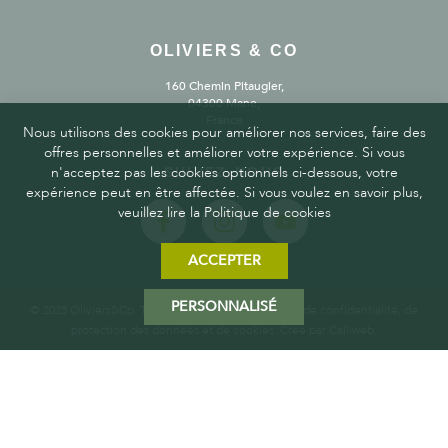
OLIVIERS & CO
160 Chemin Pitaugier,
04300 Mane,
France
Nous utilisons des cookies pour améliorer nos services, faire des
offres personnelles et améliorer votre expérience. Si vous
n'acceptez pas les cookies optionnels ci-dessous, votre
SUIVEZ-NOUS
expérience peut en être affectée. Si vous voulez en savoir plus,
veuillez lire la Politique de cookies
ACCEPTER
PERSONNALISÉ
© 2025 Oliviers&Co. Tous droits réservés.
Politique de confidentialité, de
protection des données et de cookies
. Créé par
Calliweb.