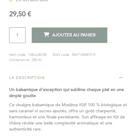
the
images
29,50 €
gallery
QTÉ
AJOUTER AU PANIER
Item code:
74BAAB250
EAN code:
3547130087015
Contenance:
250 ml
LA DESCRIPTION
Un balsamique d’exception qui sublime chaque plat en une
simple goutte
Ce vinaigre balsamique de Modène IGP, 100 % biologique et
sans caramel ni sucres ajoutés, offre un goût charpenté,
harmonieux et une finale persistante. Son affinage en fût de
chêne révèle une belle complexité aromatique et une
authenticité rare.