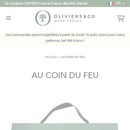
Langue
FR
Livraison OFFERTE vers la France dès 89€ d'achat
Vos commandes seront expédiées à partir du lundi 10 août. Merci pour votre
patience, bel été à tous !
ACCUEIL
AU COIN DU FEU
AU COIN DU FEU
Skip
to
the
end
of
the
images