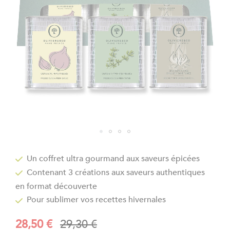
gallery
Skip
to
Un coffret ultra gourmand aux saveurs épicées
the
Contenant 3 créations aux saveurs authentiques
beginning
of
en format découverte
the
Pour sublimer vos recettes hivernales
images
gallery
28,50 €
29,30 €
Prix
Prix