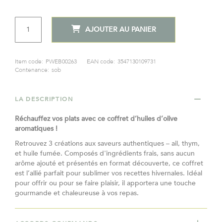
Spécial
normal
QTÉ
AJOUTER AU PANIER
Item code:
PWEB00263
EAN code:
3547130109731
Contenance:
sob
LA DESCRIPTION
Réchauffez vos plats avec ce coffret d’huiles d’olive
aromatiques !
Retrouvez 3 créations aux saveurs authentiques – ail, thym,
et huile fumée. Composés d'ingrédients frais, sans aucun
arôme ajouté et présentés en format découverte, ce coffret
est l’allié parfait pour sublimer vos recettes hivernales. Idéal
pour offrir ou pour se faire plaisir, il apportera une touche
gourmande et chaleureuse à vos repas.